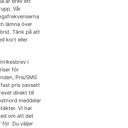
så är brev ett
rupp. Vår
ingsfrekvenserna
ch lämna över
först. Tänk på att
d kort eller
inrikesbrev i
riser för
anden, Pris/SMS
fast pris oavsett
vet direkt till
 Postnord meddelar
täkter. VI har
med om att det
r för Du väljer