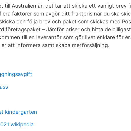
t till Australien än det tar att skicka ett vanligt brev 
 flera faktorer som avgör ditt fraktpris när du ska sk
t skicka och följa brev och paket som skickas med P
d företagspaket – Jämför priser och hitta de billigas
kommen till en leverantör som gör livet enklare för er
r er att informera samt skapa merförsäljning.
ggningsavgift
lass
et kindergarten
2021 wikipedia