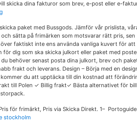
ll skicka dina fakturor som brev, e-post eller e-faktu
g
 skicka paket med Bussgods. Jämför vår prislista, våra
 och sätta på frimärken som motsvarar rätt pris, sen 
över faktiskt inte ens använda vanliga kuvert för att
m för dig som ska skicka julkort eller paket med post
r du behöver senast posta dina julkort, brev och pake
abb frakt och leverans. Design – Börja med en design
kommer du att upptäcka till din kostnad att förändr
akt till Polen ✓ Billig frakt✓ Bästa alternativet för bil
 storpack.
Pris för frimärkt, Pris via Skicka Direkt. 1– Portoguide
e stockholm