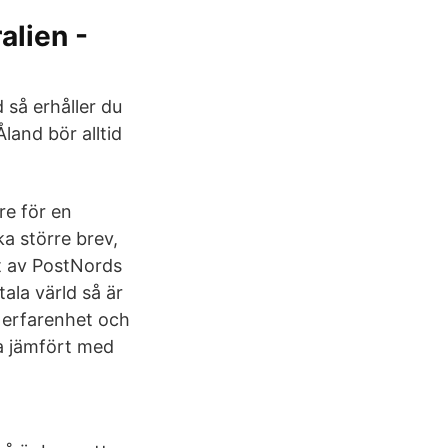
alien -
 så erhåller du
land bör alltid
.
re för en
a större brev,
ot av PostNords
tala värld så är
r erfarenhet och
na jämfört med