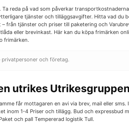
. Ta reda på vad som påverkar transportkostnaderna 
ytterligare tjänster och tilläggsavgifter. Hitta vad du 
 – från tjänster och priser till paketering och Varubrev
låda eller brevinkast. Här kan du köpa frimärken onli
io frimärken.
e privatpersoner och företag.
en utrikes Utrikesgruppe
ramme får mottagaren en avi via brev, mail eller sms
ket inom 1-4 Priser och tillägg. Bud och expressbud m
aket och pall Tempererad logistik Tull.