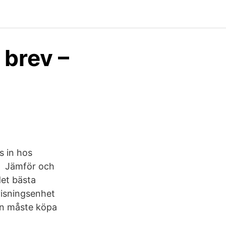
 brev –
s in hos
ad Jämför och
 det bästa
ovisningsenhet
ten måste köpa