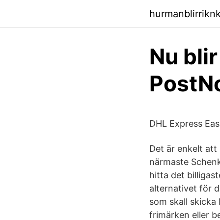
hurmanblirriknk
Nu blir
PostNo
DHL Express Eas
Det är enkelt att
närmaste Schenke
hitta det billigas
alternativet för 
som skall skicka
frimärken eller b