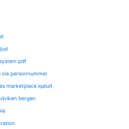
il
ljud
system pdf
e via personnummer
es marketplace iqaluit
andviken bergen
ola
oration