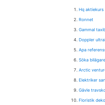
Hq aktiekurs
Ronnet
Gammal taxib
Doppler ultra
Apa referens
Söka bilägar
Arctic ventur
Elektriker s
Gävle travsk
Floristik dek