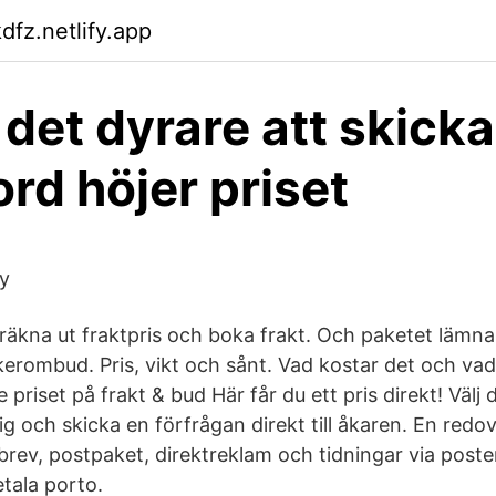
dfz.netlify.app
 det dyrare att skicka
rd höjer priset
y
 räkna ut fraktpris och boka frakt. Och paketet lämna
rombud. Pris, vikt och sånt. Vad kostar det och v
te priset på frakt & bud Här får du ett pris direkt! Välj
dig och skicka en förfrågan direkt till åkaren. En red
 brev, postpaket, direktreklam och tidningar via pos
etala porto.