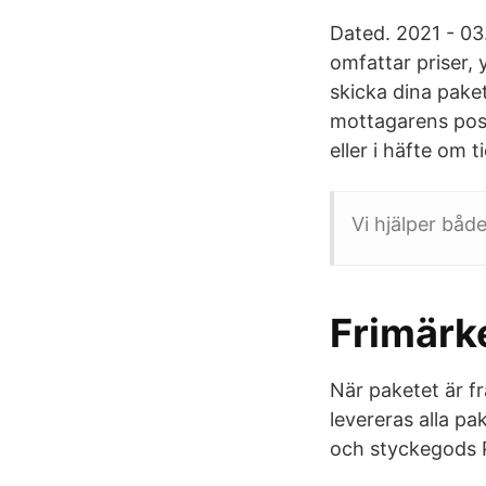
Dated. 2021 - 03
omfattar priser, 
skicka dina paket
mottagarens post
eller i häfte om t
Vi hjälper båd
Frimärk
När paketet är f
levereras alla pa
och styckegods P