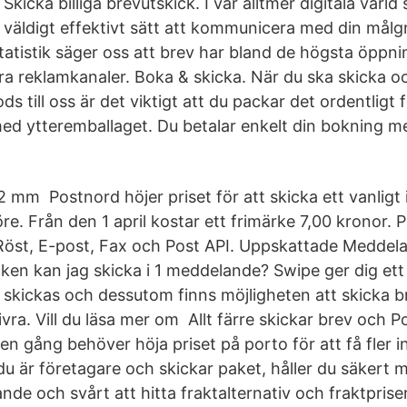
Skicka billiga brevutskick. I vår alltmer digitala värld 
väldigt effektivt sätt att kommunicera med din målg
tatistik säger oss att brev har bland de högsta öppn
a reklamkanaler. Boka & skicka. När du ska skicka o
ods till oss är det viktigt att du packar det ordentligt 
d ytteremballaget. Du betalar enkelt din bokning me
 2 mm Postnord höjer priset för att skicka ett vanligt 
e. Från den 1 april kostar ett frimärke 7,00 kronor. P
Röst, E-post, Fax och Post API. Uppskattade Meddel
ken kan jag skicka i 1 meddelande? Swipe ger dig ett 
skickas och dessutom finns möjligheten att skicka bre
vra. Vill du läsa mer om Allt färre skickar brev och
n gång behöver höja priset på porto för att få fler in
 är företagare och skickar paket, håller du säkert 
nde och svårt att hitta fraktalternativ och fraktprise