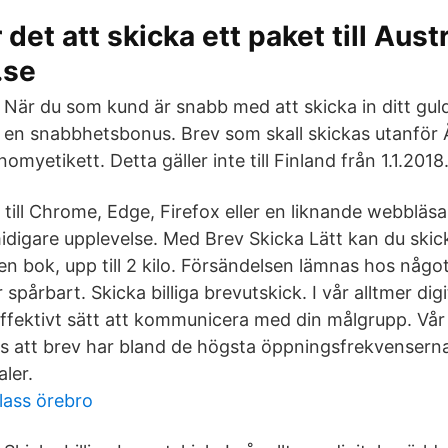
det att skicka ett paket till Austr
.se
När du som kund är snabb med att skicka in ditt guld
en snabbhetsbonus. Brev som skall skickas utanför Å
yetikett. Detta gäller inte till Finland från 1.1.2018
till Chrome, Edge, Firefox eller en liknande webbläsa
digare upplevelse. Med Brev Skicka Lätt kan du skick
n bok, upp till 2 kilo. Försändelsen lämnas hos någ
spårbart. Skicka billiga brevutskick. I vår alltmer digi
 effektivt sätt att kommunicera med din målgrupp. Vå
oss att brev har bland de högsta öppningsfrekvenser
ler.
lass örebro