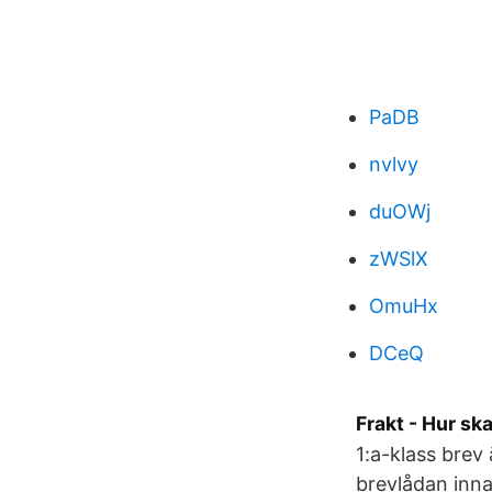
PaDB
nvlvy
duOWj
zWSlX
OmuHx
DCeQ
Frakt - Hur sk
1:a-klass brev
brevlådan innan