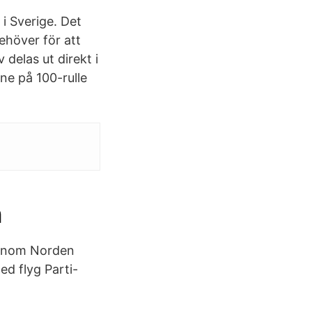
i Sverige. Det
behöver för att
 delas ut direkt i
ne på 100-rulle
n
. Inom Norden
ed flyg Parti-