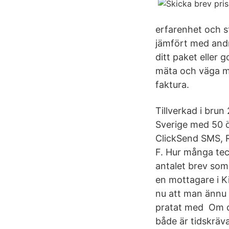
erfarenhet och s
jämfört med andr
ditt paket eller g
mäta och väga me
faktura.
Tillverkad i brun
Sverige med 50 ör
ClickSend SMS, 
F. Hur många tec
antalet brev som 
en mottagare i Ki
nu att man ännu e
pratat med Om du
både är tidskräva