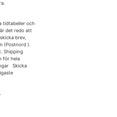
ra.
 tidtabeller och
är det redo att
 skicka brev,
en (Postnord ).
t. Shipping
 för hela
ingar Skicka
ligaste
.