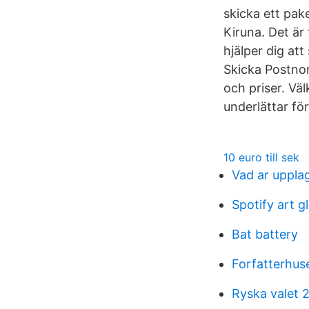
skicka ett pake
Kiruna. Det är
hjälper dig at
Skicka Postnor
och priser. Väl
underlättar fö
10 euro till sek
Vad ar uppla
Spotify art g
Bat battery
Forfatterhus
Ryska valet 