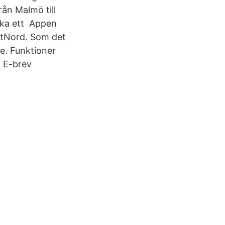
från Malmö till
icka ett Appen
ostNord. Som det
te. Funktioner
. E-brev